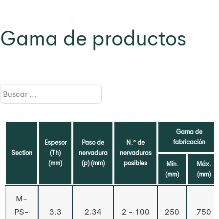
Gama de productos
Gama de
fabricación
Espesor
Paso de
N.º de
Section
(Th)
nervadura
nervaduras
(mm)
(p) (mm)
posibles
Mín.
Máx.
(mm)
(mm)
M-
PS-
3.3
2.34
2 - 100
250
750