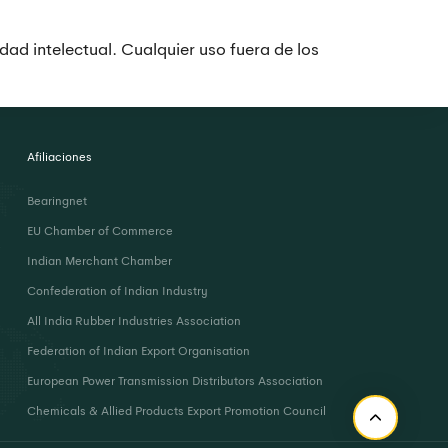
dad intelectual. Cualquier uso fuera de los
Afiliaciones
Bearingnet
EU Chamber of Commerce
Indian Merchant Chamber
Confederation of Indian Industry
All India Rubber Industries Association
Federation of Indian Export Organisation
European Power Transmission Distributors Association
Chemicals & Allied Products Export Promotion Council