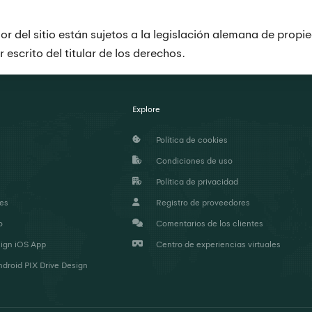
 del sitio están sujetos a la legislación alemana de propie
 escrito del titular de los derechos.
Explore
Política de cookies
Condiciones de uso
Política de privacidad
nes
Registro de proveedores
o
Comentarios de los clientes
ign iOS App
Centro de experiencias virtuales
droid PIX Drive Design