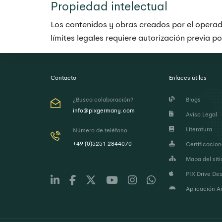
Propiedad intelectual
Los contenidos y obras creados por el operador
límites legales requiere autorización previa por
Contacto
Enlaces útiles
¿Busca colaboración?
Blogs
info@pixgermany.com
Aviso Legal
Literatura
Número de teléfono
+49 (0)5251 2844070
Certificacio
Mapa del siti
PIX Drive Des
Aplicación An