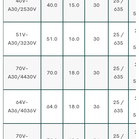
40V-
25 /
40.0
15.0
30
A30/2530V
635
5
2
51V-
25 /
51.0
16.0
30
A30/3230V
635
5
2
70V-
25 /
70.0
18.0
30
A30/4430V
635
5
2
64V-
25 /
64.0
18.0
36
A36/4036V
635
5
2
70V-
25 /