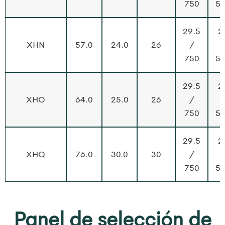
750
5
29.5
2
XHN
57.0
24.0
26
/
750
5
29.5
2
XHO
64.0
25.0
26
/
750
5
29.5
2
XHQ
76.0
30.0
30
/
750
5
Panel de selección de