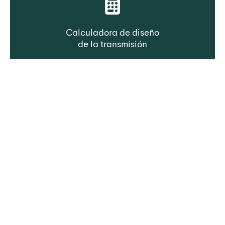
Calculadora de diseño
de la transmisión
Seleccione la correa en función de los datos
de transmisión
Configurador de
transmisión óptima
Seleccione la correa en función del coste de
propiedad