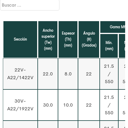
Gama Mfg
Ancho
Espesor
Ángulo
superior
Sección
(Th)
(θ)
(Tw)
Mín.
M
(mm)
(Grados)
(mm)
(mm)
(
21.5
2
22V-
22.0
8.0
22
/
A22/1422V
550
5
21.5
2
30V-
30.0
10.0
22
/
A22/1922V
550
5