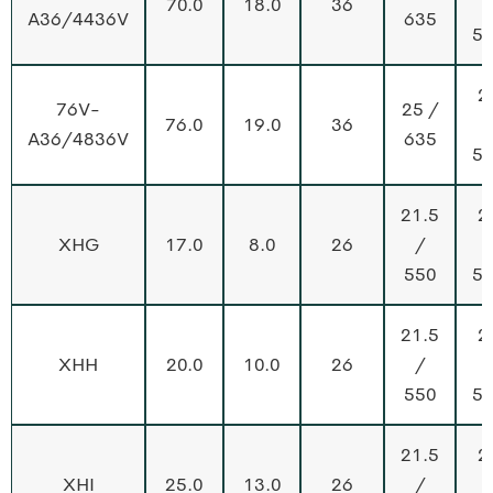
70.0
18.0
36
A36/4436V
635
5
2
76V-
25 /
76.0
19.0
36
A36/4836V
635
5
21.5
2
XHG
17.0
8.0
26
/
550
5
21.5
2
XHH
20.0
10.0
26
/
550
5
21.5
2
XHI
25.0
13.0
26
/