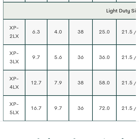
Light Duty Si
XP-
6.3
4.0
38
25.0
21.5 /
2LX
XP-
9.7
5.6
36
36.0
21.5 /
3LX
XP-
12.7
7.9
38
58.0
21.5 /
4LX
XP-
16.7
9.7
36
72.0
21.5 /
5LX