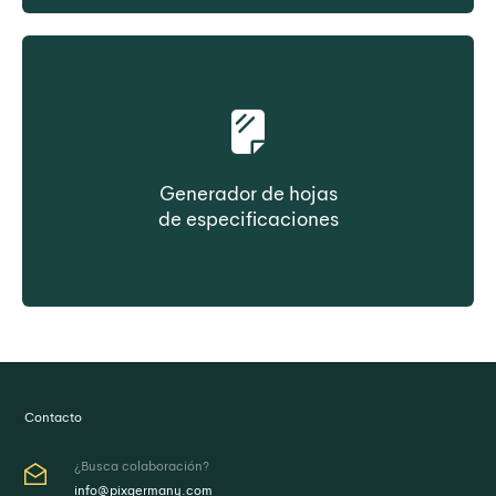
propiedad
Generador de hojas
de especificaciones
Cree la ficha de datos del producto
bajo demanda
Contacto
¿Busca colaboración?
info@pixgermany.com