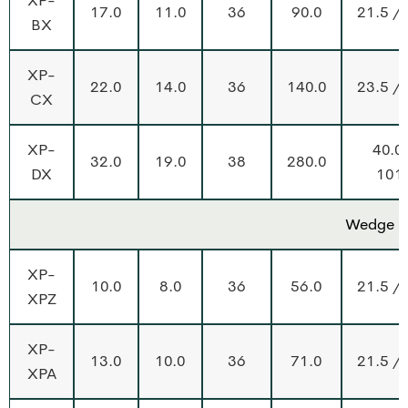
XP-
17.0
11.0
36
90.0
21.5 /
BX
XP-
22.0
14.0
36
140.0
23.5 /
CX
XP-
40.0
32.0
19.0
38
280.0
DX
101
Wedge S
XP-
10.0
8.0
36
56.0
21.5 /
XPZ
XP-
13.0
10.0
36
71.0
21.5 /
XPA