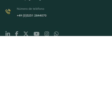
Número de teléfono
+49 (0)5251 2844070
Enlaces útiles
Blogs
Aviso Legal
Literatura
Certificaciones
Mapa del sitio
PIX Drive Design iOS App
Aplicación Android PIX Drive Design