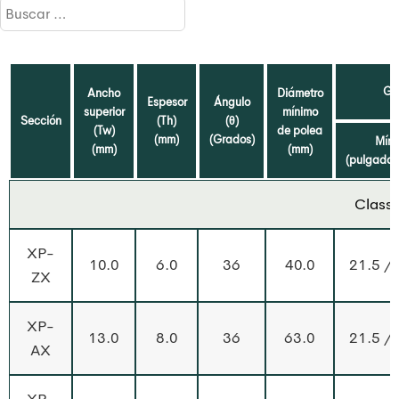
Ga
Ancho
Diámetro
Espesor
Ángulo
superior
mínimo
Sección
(Th)
(θ)
(Tw)
de polea
(mm)
(Grados)
Mín.
(mm)
(mm)
(pulgada
Classi
XP-
10.0
6.0
36
40.0
21.5 /
ZX
XP-
13.0
8.0
36
63.0
21.5 /
AX