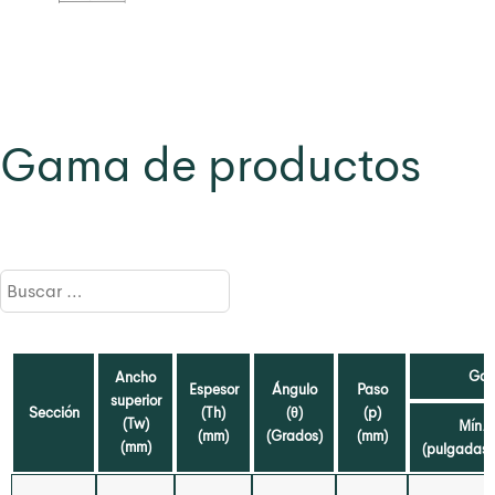
Gama de productos
Gam
Ancho
Espesor
Ángulo
Paso
superior
Sección
(Th)
(θ)
(p)
(Tw)
Mín.
(mm)
(Grados)
(mm)
(mm)
(pulgadas