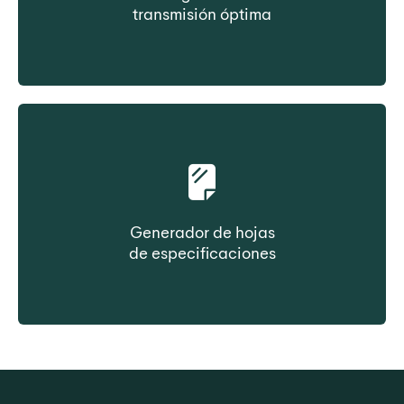
transmisión óptima
Seleccione la correa en función del coste de
propiedad
Generador de hojas
de especificaciones
Cree la ficha de datos del producto
bajo demanda