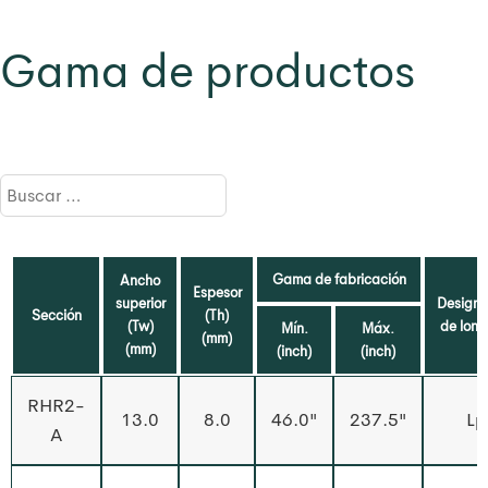
Gama de productos
Gama de fabricación
Ancho
Espesor
superior
Designa
Sección
(Th)
(Tw)
de long
Mín.
Máx.
(mm)
(mm)
(inch)
(inch)
RHR2-
13.0
8.0
46.0"
237.5"
Lp
A