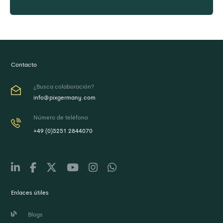
Cree la ficha de datos del producto
bajo demanda
Contacto
¿Busca colaboración?
info@pixgermany.com
Número de teléfono
+49 (0)5251 2844070
Enlaces útiles
Blogs