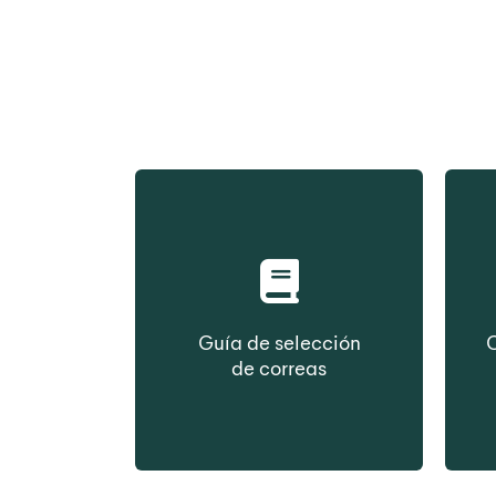
Guía de selección
C
de correas
Seleccione una correa en
Se
función del tipo de
fu
construcción