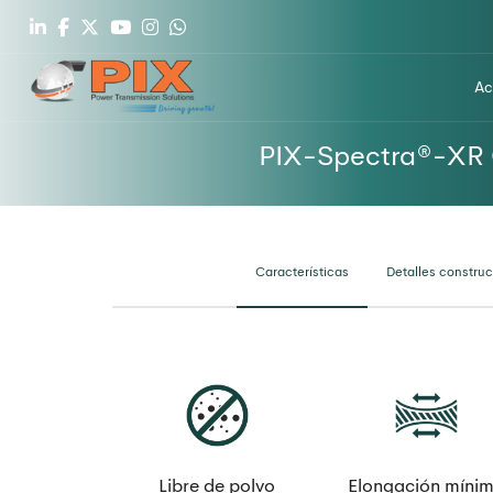
Ac
PIX-Spectra®-XR Co
Características
Detalles construc
Libre de polvo
Elongación míni