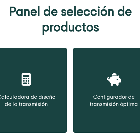
Panel de selección de
productos
alculadora de diseño
Configurador de
de la transmisión
transmisión óptima
leccione la correa en
Seleccione la correa
nción de los datos de
función del coste d
transmisión
propiedad