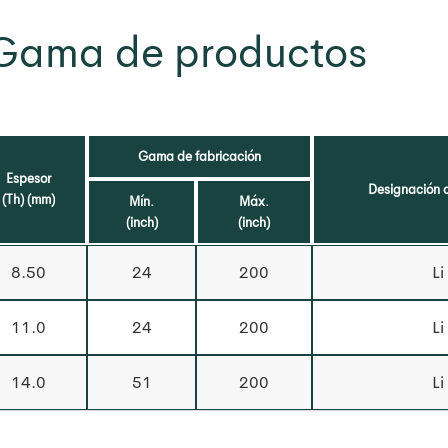
Gama de productos
Gama de fabricación
Espesor
Designación d
(Th) (mm)
Mín.
Máx.
(inch)
(inch)
8.50
24
200
Li
11.0
24
200
Li
14.0
51
200
Li