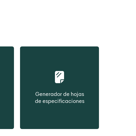
Generador de hojas
de especificaciones
 en
Cree la ficha de datos del
e
producto
bajo demanda